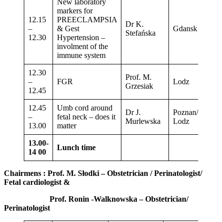
New laboratory
markers for
12.15
PREECLAMPSIA
Dr K.
–
& Gest
Gdansk
Stefańska
12.30
Hypertension –
involment of the
immune system
12.30
Prof. M.
–
FGR
Lodz
Grzesiak
12.45
12.45
Umb cord around
Dr J.
Poznan/
–
fetal neck – does it
Murlewska
Lodz
13.00
matter
13.00-
Lunch time
14 00
Chairmens : Prof. M. Słodki – Obstetrician / Perinatologist/
Fetal cardiologist &
Prof. Ronin -Walknowska – Obstetrician/
Perinatologist