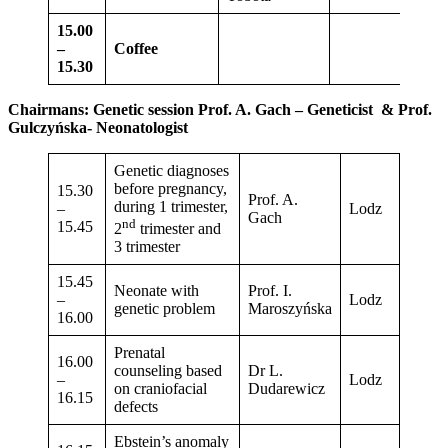
15.00
–
Coffee
15.30
Chairmans: Genetic session Prof. A. Gach – Geneticist & Prof.
Gulczyńska- Neonatologist
Genetic diagnoses
before pregnancy,
15.30
Prof. A.
during 1 trimester,
–
Lodz
Gach
nd
15.45
2
trimester and
3 trimester
15.45
Neonate with
Prof. I.
–
Lodz
genetic problem
Maroszyńska
16.00
Prenatal
16.00
counseling based
Dr L.
–
Lodz
on craniofacial
Dudarewicz
16.15
defects
Ebstein’s anomaly