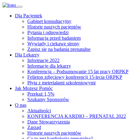
Dla Pacjentek
Gabinet konsultacyjny
Historie naszych pacjentów
Pytania i odpowiedzi
Informacja przed badaniem
Wywiady i ciekawe strony
Zapisz się na badania prenatalne
Dla Lekarzy
Informacje 2022
Informacje dla lekarzy
Konferencja – Podsumowanie 15 lat pracy ORPKP
Felieton zdjęciowy konferencji 15-lecia ORPKP
Płyta z meteriałami szkoleniowymi
Jak Możesz Pomóc
Przekaż 1,5%
Szukamy Sponsorów
O nas
Aktualności
KONFERENCJA KARDIO – PRENATAL 2022
Dane Stowarzyszenia
Zarząd
Historie naszych pacjentów
Co to jest kardiologia prenatalna?