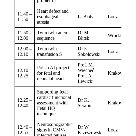
problem ?
Heart defect and
11.40 –
esophageal
Ł. Biały
Lodz
11.50
atresia
11.50 –
Twin twin anemia
Dr M.
Wroclaw
12.00
sequence
Blitek
12.00 –
Twin twin
Dr Ł.
Lodz
12.10
transfusion S
Sokołowski
Prof. M.
Polish AI project
12.10 –
Wiecheć
for fetal and
Krakov
12.25
Prof. A.
neonatal heart
Lewicki
Supporting fetal
cardiac functional
12.25 –
Dr K.
assessment with
Krakov
12.40
Serafin
Fetal HQ
technique
Neurosonographic
12.40 –
Dr W.
signs in CMV-
Lodz
12.55
Krzeszowski
infected fetuses