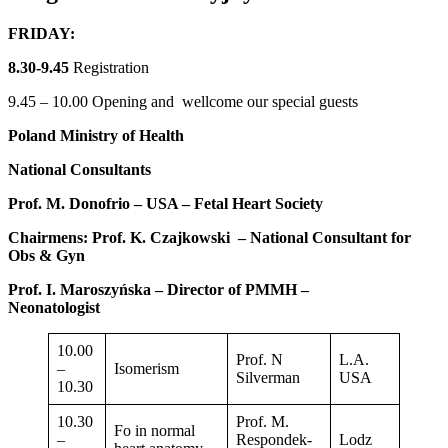
FRIDAY:
8.30-9.45
Registration
9.45 – 10.00 Opening and wellcome our special guests
Poland Ministry of Health
National Consultants
Prof. M. Donofrio – USA – Fetal Heart Society
Chairmens:
Prof. K. Czajkowski – National Consultant for
Obs & Gyn
Prof. I. Maroszyńska – Director of PMMH –
Neonatologist
10.00
Prof. N
L.A.
–
Isomerism
Silverman
USA
10.30
10.30
Prof. M.
Fo in normal
–
Respondek-
Lodz