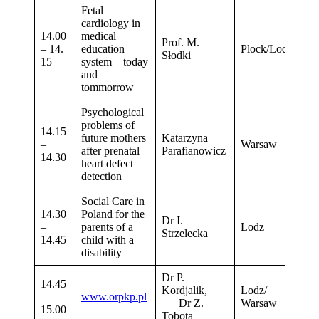
Fetal
cardiology in
14.00
medical
Prof. M.
– 14.
education
Plock/Lodz
Słodki
15
system – today
and
tommorrow
Psychological
problems of
14.15
future mothers
Katarzyna
–
Warsaw
after prenatal
Parafianowicz
14.30
heart defect
detection
Social Care in
14.30
Poland for the
Dr I.
–
parents of a
Lodz
Strzelecka
14.45
child with a
disability
Dr P.
14.45
Kordjalik,
Lodz/
–
www.orpkp.pl
Dr Z.
Warsaw
15.00
Tobota