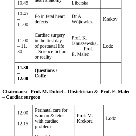
heart anatomy
10.45
Liberska
10.45
Fo in fetal heart
Dr A.
–
Krakov
defects
Wójtowicz
11.00
Cardiac surgery
Prof. K.
11.00
in the first day
Januszewska,
– 11.
of postnatal life
Lodz
Prof.
30
– Science fiction
E. Malec
or reality
11.30
Questions /
–
Coffe
12.00
Chairmans: Prof. M. Dubiel – Obstetrician &
Prof. E. Malec
– Cardiac surgeon
Perinatal care for
12.00
woman & fetus
Prof. M.
–
Lodz
with cardiac
Krekora
12.15
problem