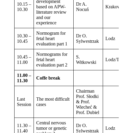
development
10.15 –
Dr A.
based on APW-
Krakov
10.30
Nocuń
literature review
and our
experience
Normogram for
10.30 –
Dr O.
fetal heart
Lodz
10.45
Sylwestrzak
evaluation part 1
Normograms for
10.45 –
S.
fetal heart
Lodz/Torun
11.00
Witkowski
evaluation part 2
11.00 –
Coffe break
11.30
Chairman
Prof. Słodki
Last
The most difficult
& Prof.
Session
cases
Wiecheć &
Prof. Dubiel
Central nervous
11.30 –
Dr O.
tumor or genetic
Lodz
11.40
Sylwestrzak