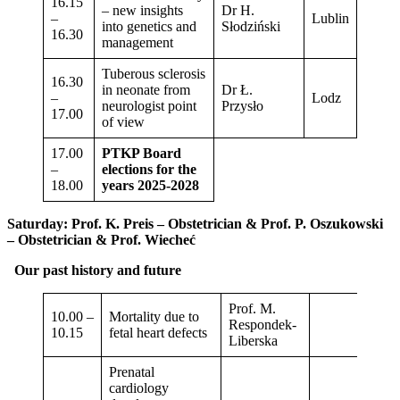
16.15
– new insights
Dr H.
–
Lublin
into genetics and
Słodziński
16.30
management
Tuberous sclerosis
16.30
in neonate from
Dr Ł.
–
Lodz
neurologist point
Przysło
17.00
of view
17.00
PTKP Board
–
elections for the
18.00
years 2025-2028
Saturday: Prof. K. Preis – Obstetrician & Prof. P. Oszukowski
– Obstetrician & Prof. Wiecheć
Our past history and future
Prof. M.
10.00 –
Mortality due to
Respondek-
10.15
fetal heart defects
Liberska
Prenatal
cardiology