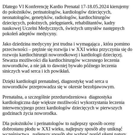
Dlatego VI Konferencję Kardio Prenatal 17-18.05.2024 kierujemy
do położników, perinatologów, kardiologów dziecięcych,
neonatologów, genetyków, radiologów, kardiochirurgów
dziecięcych, położnych, pielęgniarek, rehabilitantów, kadry
naukowej Uczelni Medycznych, świeżych umysłów następnych
pokoleń adeptów medycyny.
Jako dziedzina medycyny jest trudna i wymagająca , która pomimo
przeciwności – prężnie się rozwija i w XXI wieku przyczynia się do
rozwoju kardiochirurgii noworodkowej i kardiologii dziecięcej.
Stwarza możliwości dla kardiochirurgów wczesnego leczenia
noworodków, a nie jak to dawniej bywało późnego leczenia
siniczych wad serca i ich powikłań.
Dzięki kardiologii prenatalnej, diagnostykę wad serca u
noworodków przeprowadza się w okresie bezobjawowym.
Prenatalna, a szczególnie przedurodzeniowa diagnostyka
kardiologiczna daje większe możliwości wykorzystania leczenia
interwencyjnego przez kardiologów dziecięcych w pierwszych
godzinach życia noworodka.
Dla położników i perinatologów to najlepszy sposób oceny
dobrostanu płodu w XXI wieku, najlepszy sposób aby uniknąć
wcześniactwa , najlepszy sposób aby wybrać poród siłami natury