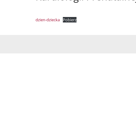
dzien-dziecka
Pobierz
DLA PACJENTEK
DLA L
Gabinet konsultacyjny
Infor
Historie naszych pacjentów
Inform
Pytania i odpowiedzi
Konfe
lat p
Informacja przed badaniem
Feliet
Wywiady i ciekawe strony
lecia
Zapisz się na badania prenatalne
Płyta 
szkol