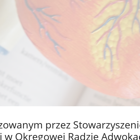
izowanym przez Stowarzyszeni
ej w Okręgowej Radzie Adwokac