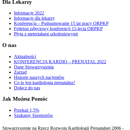
Dla Lekarzy
Informacje 2022
Informacje dla lekarzy
Konferencja – Podsumowanie 15 lat pracy ORPKP
Felieton zdjęciowy konferencji 15-lecia ORPKP
Płyta z meteriałami szkoleniowymi
O nas
Aktualności
KONFERENCJA KARDIO – PRENATAL 2022
Dane Stowarzyszenia
Zarząd
Historie naszych pacjentów
Co to jest kardiologia prenatalna?
Dołącz do nas
Jak Możesz Pomóc
Przekaż 1,5%
Szukamy Sponsorów
Stowarzyszenie na Rzecz Rozwoju Kardiologii Prenatalnej 2006 -