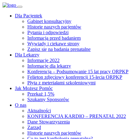
Dla Pacjentek
Gabinet konsultacyjny
Historie naszych pacjentów
Pytania i odpowiedzi
Informacja przed badaniem
Wywiady i ciekawe strony
Zapisz się na badania prenatalne
Dla Lekarzy
Informacje 2022
Informacje dla lekarzy
Konferencja – Podsumowanie 15 lat pracy ORPKP
Felieton zdjęciowy konferencji 15-lecia ORPKP
Płyta z meteriałami szkoleniowymi
Jak Możesz Pomóc
Przekaż 1,5%
Szukamy Sponsorów
O nas
Aktualności
KONFERENCJA KARDIO – PRENATAL 2022
Dane Stowarzyszenia
Zarząd
Historie naszych pacjentów
Co to jest kardiologia prenatalna?