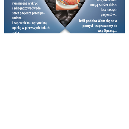
Badanie serca płodu jest najważniejszym badaniem
u Pani potomka w czasie życia płodowego. Dzięki
kardiologicznym badaniom prenatalnym możemy
przewidywać stan noworodka.