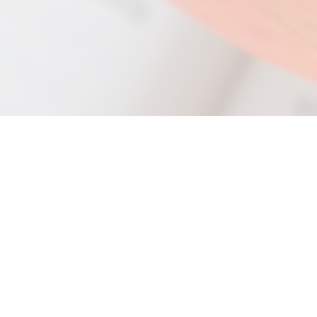
Gratulacje dla Pań mgr
Malwiny Glinki i mgr
Katarzyny Radzińskiej