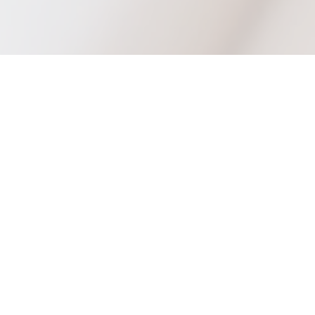
Dr n. med. Julia Murlewska
Dr n. med. Julia Murlewska ukończyła studia na
Wydziale Lekarskim I,
Uniwersytetu Medycznego im. K. Marcinkowskiego w
Poznaniu w 2006 roku. Następnie rozpoczęła studia
doktoranckie i w 2012 roku obroniła rozprawę
doktorską pt:”Ultrasonograficzna ocena wielkości
wątroby i serca płodu jako markerów nadmiernego